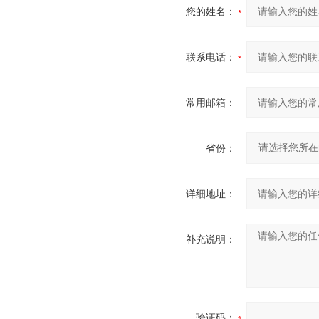
您的姓名：
联系电话：
常用邮箱：
省份：
详细地址：
补充说明：
验证码：