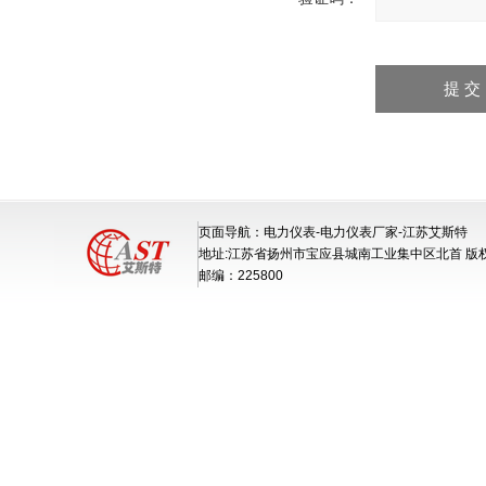
页面导航：电力仪表-电力仪表厂家-江苏艾斯特
地址:江苏省扬州市宝应县城南工业集中区北首 版
邮编：225800