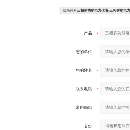
如果你对
三相多功能电力仪表-三相智能电
产品：
您的单位：
您的姓名：
联系电话：
常用邮箱：
省份：