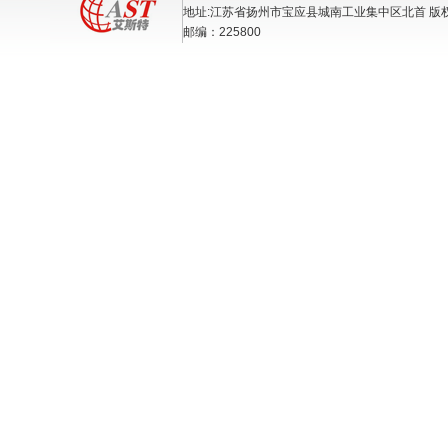
地址:江苏省扬州市宝应县城南工业集中区北首 版
邮编：225800