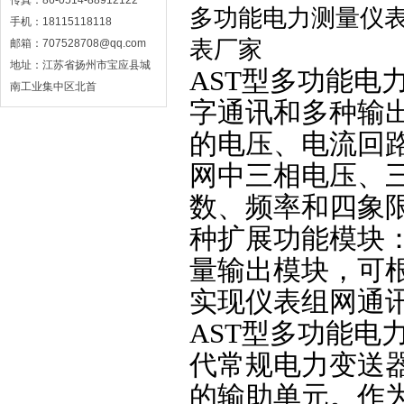
传真：86-0514-88912122
多功能电力测量仪表
手机：18115118118
表厂家
邮箱：707528708@qq.com
地址：江苏省扬州市宝应县城
AST型多功能电
南工业集中区北首
字通讯和多种输
的电压、电流回
网中三相电压、
数、频率和四象
种扩展功能模块
量输出模块，可根
实现仪表组网通
AST型多功能电
代常规电力变送
的输助单元。作