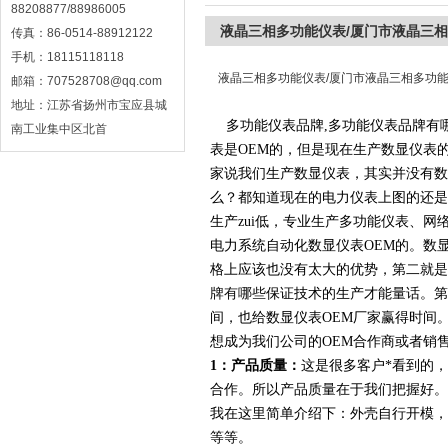
88208877/88986005
液晶三相多功能仪表/厦门市液晶三
传真：86-0514-88912122
手机：18115118118
液晶三相多功能仪表/厦门市液晶三相多功
邮箱：707528708@qq.com
地址：江苏省扬州市宝应县城
多功能仪表品牌,多功能仪表品牌有
南工业集中区北首
表是OEM的，但是现在生产数显仪表
家说我们生产数显仪表，其实并没有数
么？都知道现在的电力仪表上图的还是
生产zui低，专业生产多功能仪表、网
电力系统自动化数显仪表OEM的。数
格上应该也没有太大的优势，第二就是
牌有哪些
保证技术的生产才能量话。第
间，也给数显仪表OEM厂家赢得时间
想成为我们公司的OEM合作商或者销
1：产品质量：
这是很多客户*看到的
合作。所以产品质量在于我们把握好。
我在这里简单介绍下：外壳自行开模，
等等。