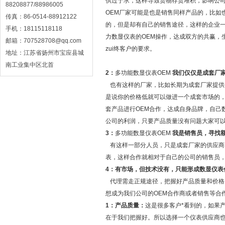
供过于求，这样导致货物存货堆积，影响公司
88208877/88986005
OEM厂家可能是也是销售同样产品的，比如
传真：86-0514-88912122
的，但是却有自己的销售途径，这样的企业
手机：18115118118
力数显仪表的OEM操作，达成双方的共赢，
邮箱：707528708@qq.com
zui终客户的要求。
地址：江苏省扬州市宝应县城
南工业集中区北首
2：
多功能数显仪表OEM
我们仅仅是成套厂
也有这样的厂家，比如长期为成套厂家提供
是说你的价格低就可以做进一个成套市场的
套产品进行OEM合作，达成自身品牌，自己
公司的利润，只要产品质量没有问题大家可
3：
多功能数显仪表OEM
我是销售员，寻找
有这样一部分人员，只是成套厂家的供应商
表，这样合作就相对于自己的公司的销售员
4：有市场，但技术没有，只能形成数显仪表
代理需走正规途径，把握好产品质量和价格
想成为我们公司的OEM合作商或者销售等合
1：产品质量：
这是很多客户*看到的，如果
在于我们把握好。所以选择一个仪表供应商