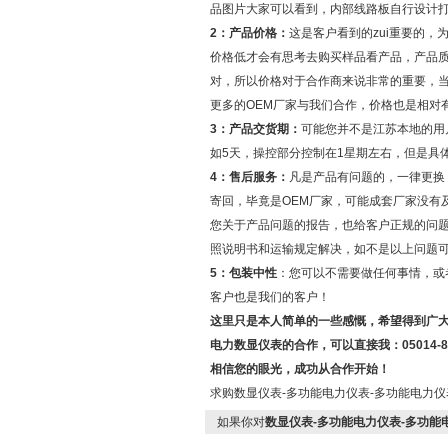
品图片大家可以看到，内部线路板自行设计
2：产品价格：
这是客户看到的zui重要的
价格低才会有思考去购买样品看产品，产品
对，所以价格对于合作商来说非常的重要，当
更多的OEM厂家与我们合作，价格也是相对
3：产品交货期：
可能您并不是江苏本地的用
如5天，操控部分控制在1星期左右，但是具
4：售后服务：
凡是产品有问题的，一律更换
寄回，毕竟是OEM厂家，可能成套厂家没有
您关于产品问题的报告，也给客户正规的问
照说明书和运输规定解决，如不是以上问题
5：包装中性
：您可以不需要做任何事情，或
客户也是我们的客户！
这里只是本人简单的一些感慨，希望得到广
电力数显仪表的合作，可以直接我：05014-88
相信您的眼光，成功从合作开始！
求购数显仪表-多功能电力仪表-多功能电力
如果你对
数显仪表-多功能电力仪表-多功能