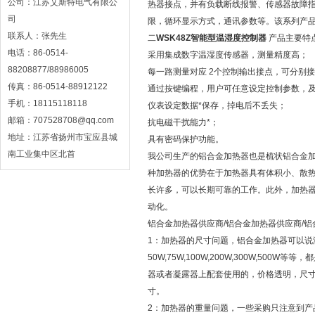
公司：江苏艾斯特电气有限公
热器接点，并有负载断线报警、传感器故障指
司
限，循环显示方式，通讯参数等。该系列产品抗干扰能力
联系人：张先生
二
WSK48Z智能型温湿度控制器
产品主要特
电话：86-0514-
采用集成数字温湿度传感器，测量精度高；
88208877/88986005
每一路测量对应 2个控制输出接点，可分别
传真：86-0514-88912122
通过按键编程，用户可任意设定控制参数，
手机：18115118118
仪表设定数据*保存，掉电后不丢失；
邮箱：707528708@qq.com
抗电磁干扰能力*；
地址：江苏省扬州市宝应县城
具有密码保护功能。
南工业集中区北首
我公司生产的铝合金加热器也是梳状铝合金
种加热器的优势在于加热器具有体积小、散
长许多，可以长期可靠的工作。此外，加热器
动化。
铝合金加热器供应商/铝合金加热器供应商/铝
1：加热器的尺寸问题，铝合金加热器可以说
50W,75W,100W,200W,300W,
器或者凝露器上配套使用的，价格透明，尺寸问题上需
寸。
2：加热器的重量问题，一些采购只注意到