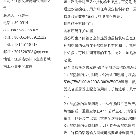
公司：江苏艾斯特电气有限公
每一路测量对应 2个控制输出接点，可分别
司
通过按键编程，用户可任意设定控制参数，
联系人：张先生
仪表设定数据*保存，掉电后不丢失；
电话：86-0514-
抗电磁干扰能力*；
88208877/88986005
具有密码保护功能。
传真：86-0514-88912122
我公司生产的铝合金加热器也是梳状铝合金
手机：18115118118
种加热器的优势在于加热器具有体积小、散
邮箱：707528708@qq.com
长许多，可以长期可靠的工作。此外，加热器
地址：江苏省扬州市宝应县城
动化。
南工业集中区北首
铝合金加热器供应商/铝合金加热器供应商/铝
1：加热器的尺寸问题，铝合金加热器可以说
50W,75W,100W,200W,300W,
器或者凝露器上配套使用的，价格透明，尺寸问题上需
寸。
2：加热器的重量问题，一些采购只注意到
纯铝的话，重量应该在4个1公斤左右，混合
量重，但是尺寸比我们大呢？这就是混合物
3：加热器的运费问题，因为铝合金加热器成
斤，这样的话运输方面就可能要考虑到费用