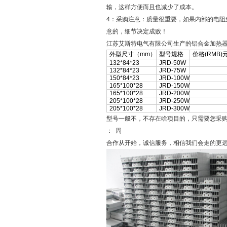
输，这样方便而且也减少了成本。
4：采购注意：质量很重要，如果内部的电
意的，细节决定成败！
江苏艾斯特电气有限公司生产的铝合金加热
外型尺寸（mm）
型号规格
价格(RMB)
132*84*23
JRD-50W
132*84*23
JRD-75W
150*84*23
JRD-100W
165*100*28
JRD-150W
165*100*28
JRD-200W
205*100*28
JRD-250W
205*100*28
JRD-300W
型号一般不，不存在啥项目的，只需要您采
： 周
合作从开始，诚信服务，相信我们会走的更