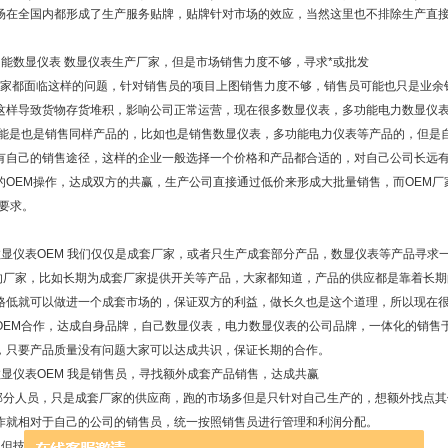
场在全国内都形成了生产服务贴牌，贴牌针对市场的效应，当然这里也不排除生产直
功能数显仪表 数显仪表生产厂家，但是市场销售力度不够，寻求*或批发
家都面临这样的问题，针对销售员的项目上图销售力度不够，销售员可能也只是业余
这样导致货物存货堆积，影响公司正常运营，现在很多数显仪表，多功能电力数显仪表
可能是也是销售同样产品的，比如也是销售数显仪表，多功能电力仪表等产品的，但是
有自己的销售途径，这样的企业一般选择一个价格和产品都合适的，对自己公司长远
的OEM操作，达成双方的共赢，生产公司直接通过低价来形成大批量销售，而OEM
的要求。
数显仪表OEM 我们仅仅是成套厂家，或者只生产成套部分产品，数显仪表等产品寻求
厂家，比如长期为成套厂家提供开关等产品，大家都知道，产品的供应都是靠着长期
格低就可以做进一个成套市场的，保证双方的利益，做长久也是这个道理，所以现在
OEM合作，达成自身品牌，自己数显仪表，电力数显仪表的公司品牌，一体化的销售
，只要产品质量没有问题大家可以达成共识，保证长期的合作。
数显仪表OEM 我是销售员，寻找额外成套产品销售，达成共赢
分人员，只是成套厂家的供应商，跑的市场多但是只针对自己生产的，想额外找点其
作就相对于自己的公司的销售员，统一按照销售员进行管理和利润分配。
，但技术没有，只能形成数显仪表代理。