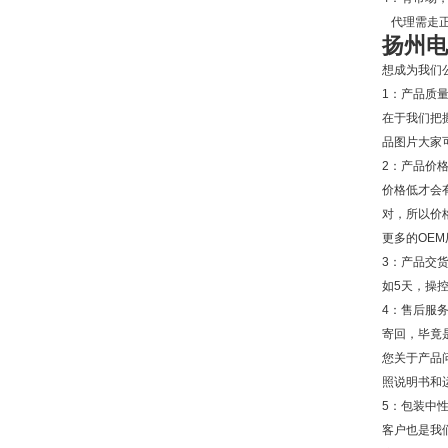
代理需走正
扬州电
想成为我们
1：产品质
在于我们把
品图片大家
2：产品价
价格低才会
对，所以价
更多的OE
3：产品交
如5天，操
4：售后服
寄回，毕竟
您关于产品
照说明书和
5：包装中
客户也是我