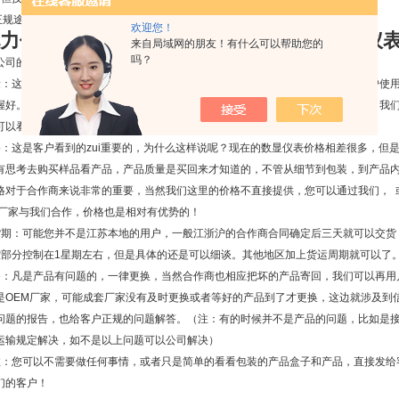
规途径，把握好产品质量和价格！
欢迎您！
力仪表生产厂家 电力仪表生品牌 求购电力仪
来自局域网的朋友！有什么可以帮助您的
吗？
公司的OEM合作商或者销售等合作需要注意的：
量：这是很多客户*看到的，如果产品质量不好的话，价格再低也没有用，这样客户使
握好。所以选择一个仪表供应商也是非常重要的，产品的质量需要供应商的保证，我
可以看到，内部线路板自行设计打样，可以打开线路板看型号。细节处理等等。
格：这是客户看到的zui重要的，为什么这样说呢？现在的数显仪表价格相差很多，但是
有思考去购买样品看产品，产品质量是买回来才知道的，不管从细节到包装，到产品
格对于合作商来说非常的重要，当然我们这里的价格不直接提供，您可以通过我们， 或
M厂家与我们合作，价格也是相对有优势的！
货期：可能您并不是江苏本地的用户，一般江浙沪的合作商合同确定后三天就可以交货
控部分控制在1星期左右，但是具体的还是可以细谈。其他地区加上货运周期就可以了
务：凡是产品有问题的，一律更换，当然合作商也相应把坏的产品寄回，我们可以再用
是OEM厂家，可能成套厂家没有及时更换或者等好的产品到了才更换，这边就涉及到
问题的报告，也给客户正规的问题解答。（注：有的时候并不是产品的问题，比如是
运输规定解决，如不是以上问题可以公司解决）
性：您可以不需要做任何事情，或者只是简单的看看包装的产品盒子和产品，直接发给
们的客户！