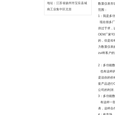
地址：江苏省扬州市宝应县城
数显仪表市
南工业集中区北首
范围：
1：我是多
现在很多厂
供过于求，
OEM厂家
的，但是却
力数显仪表
zui终客户
2：多功能
也有这样的
是说你的价
套产品进行
公司的利润
3：多功能
有这样一部
表，这样合
4：有市场