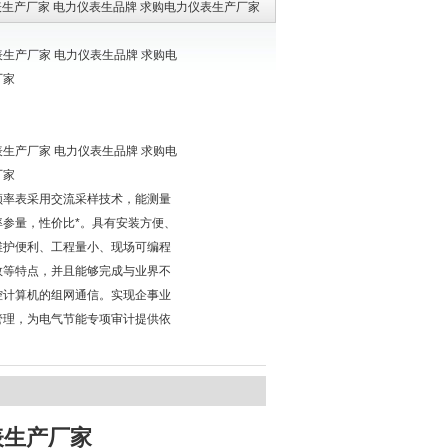
表生产厂家 电力仪表生品牌 求购电力仪表生产厂家
生产厂家 电力仪表生品牌 求购电
厂家
生产厂家 电力仪表生品牌 求购电
厂家
频率表采用交流采样技术，能测量
率参量，性价比*。具有安装方便、
维护便利、工程量小、现场可编程
数等特点，并且能够完成与业界不
控计算机的组网通信。实现企事业
管理，为电气节能专项审计提供依
表生产厂家