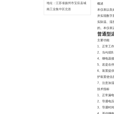
地址：江苏省扬州市宝应县城
概述
南工业集中区北首
本仪表以良
并实现数字
实际温、湿
的。本仪表
普通型
主要功能
1、正常工作
2、当A(或
4、继电器
5、若是在
6、装置提
护装置使信
7、注意加
技术指标
1、正常漏电
2、导通电压U
3、导通时间T
4、遥信继电