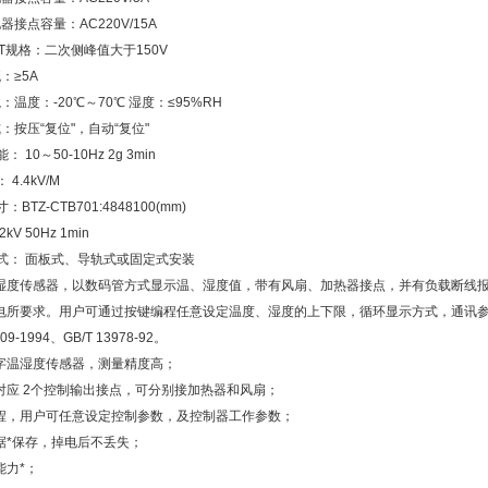
器接点容量：AC220V/15A
T规格：二次侧峰值大于150V
：≥5A
：温度：-20℃～70℃ 湿度：≤95%RH
：按压“复位"，自动“复位"
 10～50-10Hz 2g 3min
4.4kV/M
BTZ-CTB701:4848100(mm)
kV 50Hz 1min
方式： 面板式、导轨式或固定式安装
湿度传感器，以数码管方式显示温、湿度值，带有风扇、加热器接点，并有负载断线报警
电所要求。用户可通过按键编程任意设定温度、湿度的上下限，循环显示方式，通讯
309-1994、GB/T 13978-92。
字温湿度传感器，测量精度高；
对应 2个控制输出接点，可分别接加热器和风扇；
程，用户可任意设定控制参数，及控制器工作参数；
据*保存，掉电后不丢失；
能力*；