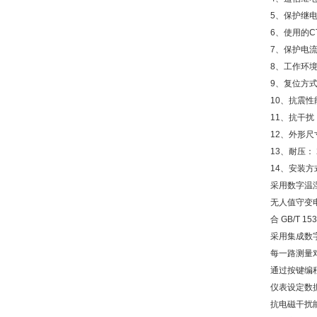
5、保护继电
6、使用的C
7、保护电流
8、工作环境
9、复位方式
10、抗震性能：
11、抗干扰： 
12、外形尺寸：
13、耐压： 2
14、安装
采用数字温
无人值守变
合 GB/T 15
采用集成数
每一路测量
通过按键编
仪表设定数
抗电磁干扰