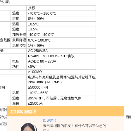
护功能。
指标
温度
-70.0℃～180.0℃
湿度
0%～99%
温度
±0.5℃
湿度
±3.5%
加热升温
-40.0℃～40.0℃
定范围
鼓风降温
0.℃～100.0℃
温度控制
1%～99%
量
AC 250V/5A
RS485，MODBUS-RTU 协议
电压
AC/DC 80～270V
功耗
≤5W
≥100MΩ
电源与外壳可触及金属件/电源与其它端子组
2kV/1min（AC,RMS）
时间
≥50000 小时
温度
-10℃～55℃
湿度
≤95%RH，不结露，无腐蚀性气体
海拔
≤2500 米
回滞量到控制输出：
控制器,苏州温湿度控制器生产厂家温湿度控制过程中，执行部件（加热器或风扇）启
欢迎您！
为回滞量。
来自局域网的朋友！有什么可以帮助您的