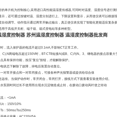
好的单片机为控制核心,采用进口高性能温湿度传感器,可同时对温度、湿度信号进行测
显示，还可通过按键对温、湿度分别进行上、下限设置和显示，从而使仪表可以根据
度自动调节。动作指示通过两常开触点输出，真正使仪表实现了智能化更能适应复杂
适用于高低开关柜、端子箱、箱式变电站等多种柜型。
温湿度控制器 苏州温湿度控制器 温湿度控制器批发商
时，流入保护器的电流不超过0.1mA,不影响CT正常工作。
B、C),N两端电压超过150V时，BT-CTB短接A(或B、C)与N。3、继电器的接点容
接点具有保持功能，按压“复位"按钮，才能解除保护。
停电状态下解除了故障，掉电后装置自动复位。
供一对常开接点和一对常闭接点，可接各种声光报警器或提供给综合保
息远传。当保护动作时，常开闭合，常闭打开，接线方式下面查看安装使用介绍。
湿水泵因时间过长不使用而出现水沉淀物造成止转，在拨动口拨动风叶使之转动
流： <1mA
c：150V10%
s：50ms≤Ts≤250ms
器接点容量：AC220V/5A