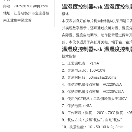
温湿度控制器wsk 温湿度控
邮箱：707528708@qq.com
地址：江苏省扬州市宝应县城
概述
南工业集中区北首
本仪表以良好的单片机为控制核心,采用进口
并实现数字显示，还可通过按键对温、湿度
实际温、湿度自动调节。动作指示通过两常
的。本仪表适用于高低开关柜、端子箱、箱
温湿度控制器wsk 温湿度控
技术指标
1、正常漏电流： <1mA
2、导通电压Uc：150V10%
3、导通时间Ts：50ms≤Ts≤250ms
4、遥信继电器接点容量：AC220V/5A
5、保护继电器接点容量：AC220V/15A
6、使用的CT规格：二次侧峰值大于150V
7、保护电流：≥5A
8、工作环境：温度：-20℃～70℃ 湿度：≤9
9、复位方式：按压“复位"，自动“复位"
10、抗震性能： 10～50-10Hz 2g 3min