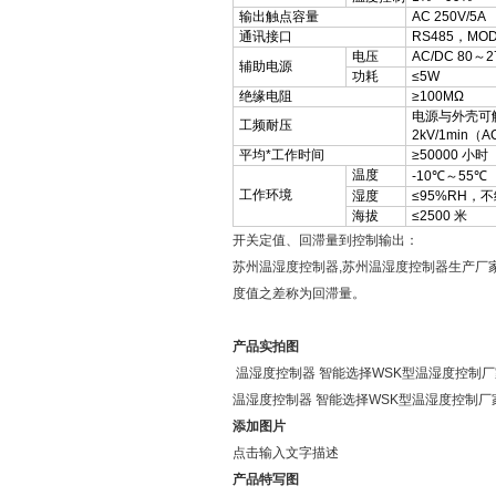
输出触点容量
AC 250V/5A
通讯接口
RS485，MOD
电压
AC/DC 80～2
辅助电源
功耗
≤5W
绝缘电阻
≥100MΩ
电源与外壳可
工频耐压
2kV/1min（
平均*工作时间
≥50000 小时
温度
-10℃～55℃
工作环境
湿度
≤95%RH，
海拔
≤2500 米
开关定值、回滞量到控制输出：
苏州温湿度控制器,苏州温湿度控制器生产厂
度值之差称为回滞量。
产品实拍图
温湿度控制器 智能选择WSK型温湿度控制
温湿度控制器 智能选择WSK型温湿度控制
添加图片
点击输入文字描述
产品特写图