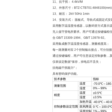
11、抗干扰： 4.4kV/M
12、外形尺寸：BTZ-CTB701:4848100(mm)
13、耐压： 2kV 50Hz 1min
14、安装方式： 面板式、导轨式或固定式安
采用数字温湿度传感器，以数码管方式显示温
无人值守变电所要求。用户可通过按键编程
合 GB/T 15309-1994、GB/T 13978-92。
采用集成数字温湿度传感器，测量精度高；
每一路测量对应 2个控制输出接点，可分别
通过按键编程，用户可任意设定控制参数，
仪表设定数据*保存，掉电后不丢失；
抗电磁干扰能力*；
具有密码保护功能。
技术参数
指标
温度
-70.0℃～180
测量范围
湿度
0%～99%
温度
±0.5℃
精度
湿度
±3.5%
加热升温
-40.0℃～40.
控制参数设定范围
鼓风降温
0.℃～100.0
温度控制
1%～99%