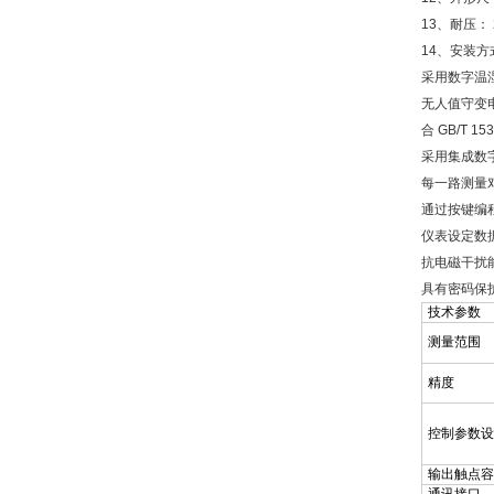
13、耐压： 2
14、安装
采用数字温
无人值守变
合 GB/T 15
采用集成数
每一路测量
通过按键编
仪表设定数
抗电磁干扰
具有密码保
技术参数
测量范围
精度
控制参数设
输出触点容