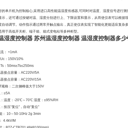
好的单片机为控制核心,采用进口高性能温湿度传感器,可同时对温度、湿度信号进行测
显示，还可通过按键对温、湿度分别进行上、下限设置和显示，从而使仪表可以根据
度自动调节。动作指示通过两常开触点输出，真正使仪表实现了智能化更能适应复杂
适用于高低开关柜、端子箱、箱式变电站等多种柜型。
温湿度控制器 苏州温湿度控制器 温湿度控制器多少
流： <1mA
c：150V10%
s：50ms≤Ts≤250ms
器接点容量：AC220V/5A
器接点容量：AC220V/15A
T规格：二次侧峰值大于150V
：≥5A
：温度：-20℃～70℃ 湿度：≤95%RH
：按压“复位"，自动“复位"
 10～50-10Hz 2g 3min
4.4kV/M
BTZ-CTB701:4848100(mm)