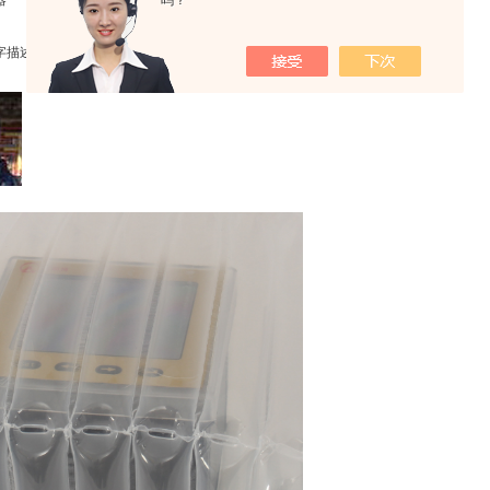
器
吗？
字描述