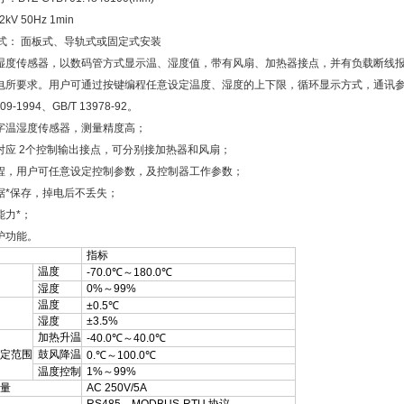
kV 50Hz 1min
方式： 面板式、导轨式或固定式安装
湿度传感器，以数码管方式显示温、湿度值，带有风扇、加热器接点，并有负载断线报警
电所要求。用户可通过按键编程任意设定温度、湿度的上下限，循环显示方式，通讯
309-1994、GB/T 13978-92。
字温湿度传感器，测量精度高；
对应 2个控制输出接点，可分别接加热器和风扇；
程，用户可任意设定控制参数，及控制器工作参数；
据*保存，掉电后不丢失；
能力*；
护功能。
指标
温度
-70.0℃～180.0℃
湿度
0%～99%
温度
±0.5℃
湿度
±3.5%
加热升温
-40.0℃～40.0℃
定范围
鼓风降温
0.℃～100.0℃
温度控制
1%～99%
量
AC 250V/5A