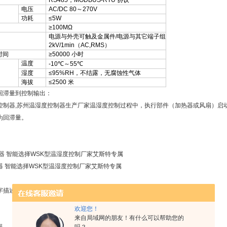
RS485，MODBUS-RTU 协议
电压
AC/DC 80～270V
功耗
≤5W
≥100MΩ
电源与外壳可触及金属件/电源与其它端子组
2kV/1min（AC,RMS）
时间
≥50000 小时
温度
-10℃～55℃
湿度
≤95%RH，不结露，无腐蚀性气体
海拔
≤2500 米
回滞量到控制输出：
控制器,苏州温湿度控制器生产厂家温湿度控制过程中，执行部件（加热器或风扇）启
为回滞量。
器 智能选择WSK型温湿度控制厂家艾斯特专属
器 智能选择WSK型温湿度控制厂家艾斯特专属
字描述
欢迎您！
来自局域网的朋友！有什么可以帮助您的