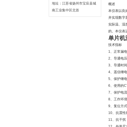
地址：江苏省扬州市宝应县城
概述
南工业集中区北首
本仪表以良
并实现数字
实际温、湿
的。本仪表
单片机
技术指标
1、正常漏电
2、导通电压U
3、导通时间T
4、遥信继电
5、保护继电
6、使用的C
7、保护电流
8、工作环境
9、复位方式
10、抗震性能：
11、抗干扰： 
12、外形尺寸：