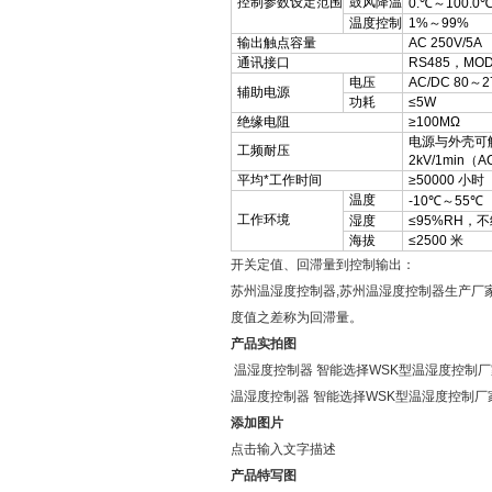
控制参数设定范围
鼓风降温
0.℃～100.0
温度控制
1%～99%
输出触点容量
AC 250V/5A
通讯接口
RS485，MOD
电压
AC/DC 80～2
辅助电源
功耗
≤5W
绝缘电阻
≥100MΩ
电源与外壳可
工频耐压
2kV/1min（
平均*工作时间
≥50000 小时
温度
-10℃～55℃
工作环境
湿度
≤95%RH，
海拔
≤2500 米
开关定值、回滞量到控制输出：
苏州温湿度控制器,苏州温湿度控制器生产厂
度值之差称为回滞量。
产品实拍图
温湿度控制器 智能选择WSK型温湿度控制
温湿度控制器 智能选择WSK型温湿度控制
添加图片
点击输入文字描述
产品特写图