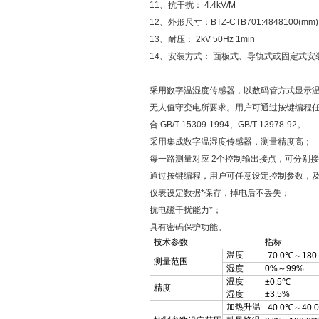
11、抗干扰： 4.4kV/M
12、外形尺寸：BTZ-CTB701:4848100(mm)
13、耐压： 2kV 50Hz 1min
14、安装方式： 面板式、导轨式或固定式安
采用数字温湿度传感器，以数码管方式显示温
无人值守变电所要求。用户可通过按键编程
合 GB/T 15309-1994、GB/T 13978-92。
采用集成数字温湿度传感器，测量精度高；
每一路测量对应 2个控制输出接点，可分别
通过按键编程，用户可任意设定控制参数，
仪表设定数据*保存，掉电后不丢失；
抗电磁干扰能力*；
具有密码保护功能。
技术参数
指标
温度
-70.0℃～180
测量范围
湿度
0%～99%
温度
±0.5℃
精度
湿度
±3.5%
加热升温
-40.0℃～40.