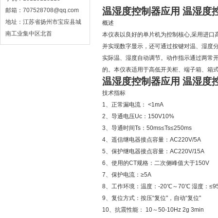
温湿度控制器应用 温湿度
邮箱：707528708@qq.com
地址：江苏省扬州市宝应县城
概述
南工业集中区北首
本仪表以良好的单片机为控制核心,采用进口
并实现数字显示，还可通过按键对温、湿度
实际温、湿度自动调节。动作指示通过两常
的。本仪表适用于高低开关柜、端子箱、箱
温湿度控制器应用 温湿度
技术指标
1、正常漏电流： <1mA
2、导通电压Uc：150V10%
3、导通时间Ts：50ms≤Ts≤250ms
4、遥信继电器接点容量：AC220V/5A
5、保护继电器接点容量：AC220V/15A
6、使用的CT规格：二次侧峰值大于150V
7、保护电流：≥5A
8、工作环境：温度：-20℃～70℃ 湿度：≤9
9、复位方式：按压“复位"，自动“复位"
10、抗震性能： 10～50-10Hz 2g 3min