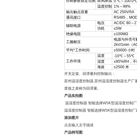
控制参数设定范围
鼓风降温
0.℃～100.0
温度控制
1%～99%
输出触点容量
AC 250V/5A
通讯接口
RS485，MOD
电压
AC/DC 80～2
辅助电源
功耗
≤5W
绝缘电阻
≥100MΩ
电源与外壳可
工频耐压
2kV/1min（
平均*工作时间
≥50000 小时
温度
-10℃～55℃
工作环境
湿度
≤95%RH，
海拔
≤2500 米
开关定值、回滞量到控制输出：
苏州温湿度控制器,苏州温湿度控制器生产厂
度值之差称为回滞量。
产品实拍图
温湿度控制器 智能选择WSK型温湿度控制
温湿度控制器 智能选择WSK型温湿度控制
添加图片
点击输入文字描述
产品特写图