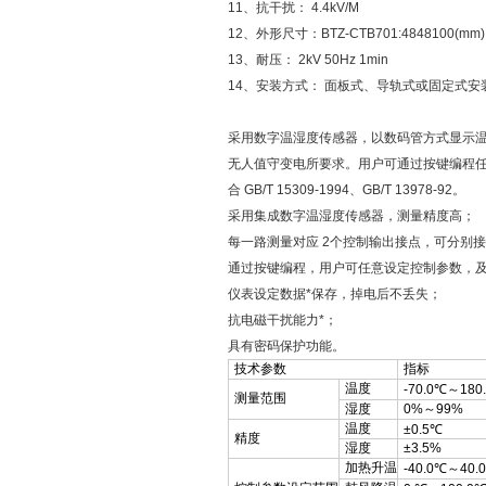
11、抗干扰： 4.4kV/M
12、外形尺寸：BTZ-CTB701:4848100(mm)
13、耐压： 2kV 50Hz 1min
14、安装方式： 面板式、导轨式或固定式安
采用数字温湿度传感器，以数码管方式显示温
无人值守变电所要求。用户可通过按键编程
合 GB/T 15309-1994、GB/T 13978-92。
采用集成数字温湿度传感器，测量精度高；
每一路测量对应 2个控制输出接点，可分别
通过按键编程，用户可任意设定控制参数，
仪表设定数据*保存，掉电后不丢失；
抗电磁干扰能力*；
具有密码保护功能。
技术参数
指标
温度
-70.0℃～180
测量范围
湿度
0%～99%
温度
±0.5℃
精度
湿度
±3.5%
加热升温
-40.0℃～40.