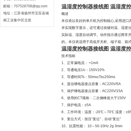
温湿度控制器接线图 温湿度
邮箱：707528708@qq.com
地址：江苏省扬州市宝应县城
概述
南工业集中区北首
本仪表以良好的单片机为控制核心,采用进口
并实现数字显示，还可通过按键对温、湿度
实际温、湿度自动调节。动作指示通过两常
的。本仪表适用于高低开关柜、端子箱、箱
温湿度控制器接线图 温湿度
技术指标
1、正常漏电流： <1mA
2、导通电压Uc：150V10%
3、导通时间Ts：50ms≤Ts≤250ms
4、遥信继电器接点容量：AC220V/5A
5、保护继电器接点容量：AC220V/15A
6、使用的CT规格：二次侧峰值大于150V
7、保护电流：≥5A
8、工作环境：温度：-20℃～70℃ 湿度：≤9
9、复位方式：按压“复位"，自动“复位"
10、抗震性能： 10～50-10Hz 2g 3min