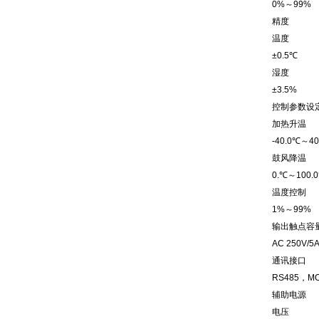
0%～99%
精度
温度
±0.5℃
湿度
±3.5%
控制参数设
加热升温
-40.0℃～40
鼓风降温
0.℃～100.
温度控制
1%～99%
输出触点容
AC 250V/5
通讯接口
RS485，M
辅助电源
电压