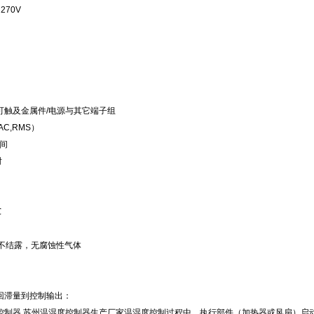
～270V
可触及金属件/电源与其它端子组
（AC,RMS）
间
时
℃
，不结露，无腐蚀性气体
回滞量到控制输出：
控制器,苏州温湿度控制器生产厂家温湿度控制过程中，执行部件（加热器或风扇）启