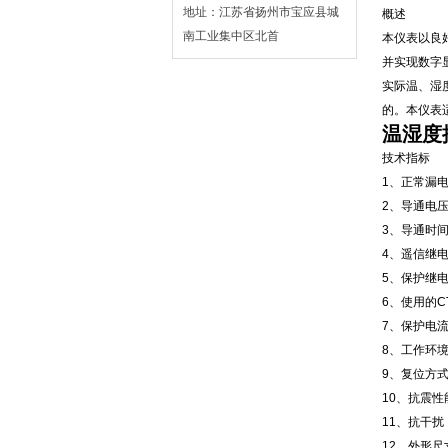
地址：江苏省扬州市宝应县城
概述
南工业集中区北首
本仪表以良
并实现数字
实际温、湿
的。本仪表
温湿度
技术指标
1、正常漏电
2、导通电压U
3、导通时间T
4、遥信继电
5、保护继电
6、使用的C
7、保护电流
8、工作环境
9、复位方式
10、抗震性能：
11、抗干扰： 
12、外形尺寸：