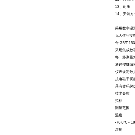
13、耐压： 2
14、安装
采用数字温
无人值守变
合 GB/T 15
采用集成数
每一路测量
通过按键编
仪表设定数
抗电磁干扰
具有密码保
技术参数
指标
测量范围
温度
-70.0℃～18
湿度