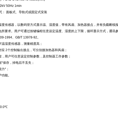
kV 50Hz 1min
方式： 面板式、导轨式或固定式安装
湿度传感器，以数码管方式显示温、湿度值，带有风扇、加热器接点，并有负载断线报警
电所要求。用户可通过按键编程任意设定温度、湿度的上下限，循环显示方式，通讯
309-1994、GB/T 13978-92。
字温湿度传感器，测量精度高；
对应 2个控制输出接点，可分别接加热器和风扇；
程，用户可任意设定控制参数，及控制器工作参数；
据*保存，掉电后不丢失；
能力*；
护功能。
0.0℃