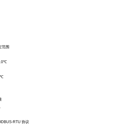
定范围
.0℃
0℃
量
A
ODBUS-RTU 协议