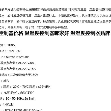
好的单片机为控制核心,采用进口高性能温湿度传感器,可同时对温度、湿度信号进行测
显示，还可通过按键对温、湿度分别进行上、下限设置和显示，从而使仪表可以根据
度自动调节。动作指示通过两常开触点输出，真正使仪表实现了智能化更能适应复杂
适用于高低开关柜、端子箱、箱式变电站等多种柜型。
控制器价格 温湿度控制器哪家好 温湿度控制器贴牌
流： <1mA
c：150V10%
s：50ms≤Ts≤250ms
器接点容量：AC220V/5A
器接点容量：AC220V/15A
T规格：二次侧峰值大于150V
：≥5A
：温度：-20℃～70℃ 湿度：≤95%RH
：按压“复位"，自动“复位"
 10～50-10Hz 2g 3min
4.4kV/M
BTZ-CTB701:4848100(mm)