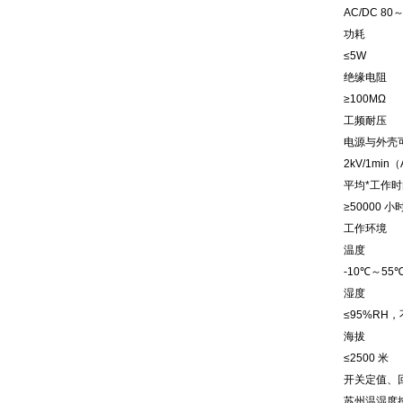
AC/DC 80
功耗
≤5W
绝缘电阻
≥100MΩ
工频耐压
电源与外壳
2kV/1min
平均*工作时
≥50000 小
工作环境
温度
-10℃～55
湿度
≤95%RH
海拔
≤2500 米
开关定值、
苏州温湿度