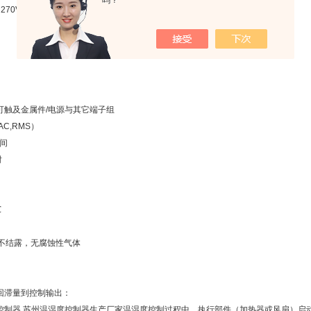
吗？
～270V
可触及金属件/电源与其它端子组
（AC,RMS）
间
时
℃
，不结露，无腐蚀性气体
回滞量到控制输出：
控制器,苏州温湿度控制器生产厂家温湿度控制过程中，执行部件（加热器或风扇）启