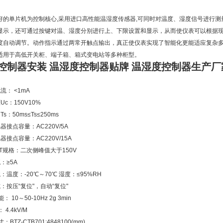
好的单片机为控制核心,采用进口高性能温湿度传感器,可同时对温度、湿度信号进行测
显示，还可通过按键对温、湿度分别进行上、下限设置和显示，从而使仪表可以根据
度自动调节。动作指示通过两常开触点输出，真正使仪表实现了智能化更能适应复杂
适用于高低开关柜、端子箱、箱式变电站等多种柜型。
控制器安装 温湿度控制器贴牌 温湿度控制器生产厂
流： <1mA
c：150V10%
s：50ms≤Ts≤250ms
器接点容量：AC220V/5A
器接点容量：AC220V/15A
T规格：二次侧峰值大于150V
：≥5A
：温度：-20℃～70℃ 湿度：≤95%RH
：按压“复位"，自动“复位"
 10～50-10Hz 2g 3min
4.4kV/M
BTZ-CTB701:4848100(mm)