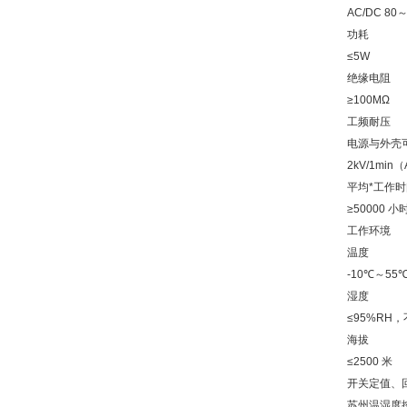
AC/DC 80
功耗
≤5W
绝缘电阻
≥100MΩ
工频耐压
电源与外壳
2kV/1min
平均*工作时
≥50000 小
工作环境
温度
-10℃～55
湿度
≤95%RH
海拔
≤2500 米
开关定值、
苏州温湿度