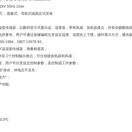
kV 50Hz 1min
方式： 面板式、导轨式或固定式安装
湿度传感器，以数码管方式显示温、湿度值，带有风扇、加热器接点，并有负载断线报警
电所要求。用户可通过按键编程任意设定温度、湿度的上下限，循环显示方式，通讯
309-1994、GB/T 13978-92。
字温湿度传感器，测量精度高；
对应 2个控制输出接点，可分别接加热器和风扇；
程，用户可任意设定控制参数，及控制器工作参数；
据*保存，掉电后不丢失；
能力*；
护功能。
0.0℃