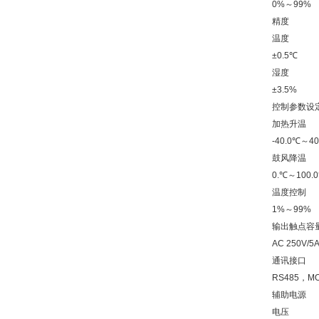
0%～99%
精度
温度
±0.5℃
湿度
±3.5%
控制参数设
加热升温
-40.0℃～40
鼓风降温
0.℃～100.
温度控制
1%～99%
输出触点容
AC 250V/5
通讯接口
RS485，M
辅助电源
电压