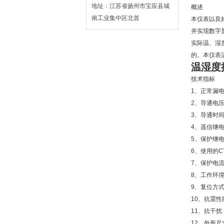
地址：江苏省扬州市宝应县城
概述
南工业集中区北首
本仪表以良
并实现数字
实际温、湿
的。本仪表
温湿度
技术指标
1、正常漏电
2、导通电压U
3、导通时间T
4、遥信继电
5、保护继电
6、使用的C
7、保护电流
8、工作环境
9、复位方式
10、抗震性能：
11、抗干扰： 
12、外形尺寸：