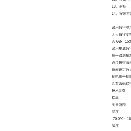
13、耐压： 2
14、安装
采用数字温
无人值守变
合 GB/T 15
采用集成数
每一路测量
通过按键编
仪表设定数
抗电磁干扰
具有密码保
技术参数
指标
测量范围
温度
-70.0℃～18
湿度