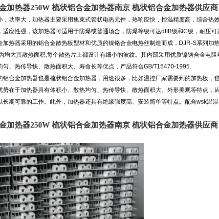
金加热器250W 梳状铝合金加热器南京 梳状铝合金加热器供应
小，功率大，加热器主要采用集束式管状电热元件，热响应快，控温精度高，综合热
适应性强，该加热器可适用于防爆或普通场合，防爆等级可达dIIB级和C级，耐压可达
金加热器采用的铝合金散热板型材和优质的镍铬合金电热丝制造而成，DJR-S系列加热
,为增大其散热面积,每个散热片上都设计有细小的波纹。其内部采用优质镍铬合金电阻
匀、热传导快、散热面积大、寿命长等优点，产品符合GB/T15470-1995.
的铝合金加热器也是梳状铝合金加热器，用途很多，比如温控厂家需要到的加热板，
优势在于加热器具有体积小、散热均匀、热传导快、散热面积大、外形美观等特点，
以长期可靠的工作。此外，加热器还具有绝缘强度高、安装简单等特点。配合wsk温
金加热器250W 梳状铝合金加热器南京 梳状铝合金加热器供应商