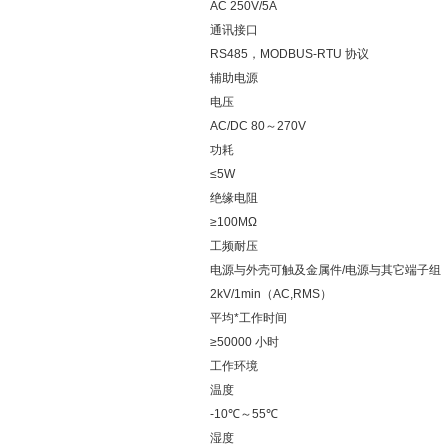
AC 250V/5A
通讯接口
RS485，MODBUS-RTU 协议
辅助电源
电压
AC/DC 80～270V
功耗
≤5W
绝缘电阻
≥100MΩ
工频耐压
电源与外壳可触及金属件/电源与其它端子组
2kV/1min（AC,RMS）
平均*工作时间
≥50000 小时
工作环境
温度
-10℃～55℃
湿度