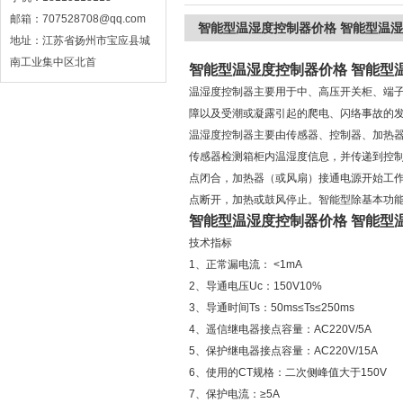
邮箱：707528708@qq.com
智能型温湿度控制器价格 智能型温
地址：江苏省扬州市宝应县城
南工业集中区北首
智能型温湿度控制器价格 智能型
温湿度控制器主要用于中、高压开关柜、端
障以及受潮或凝露引起的爬电、闪络事故的
温湿度控制器主要由传感器、控制器、加热
传感器检测箱柜内温湿度信息，并传递到控
点闭合，加热器（或风扇）接通电源开始工
点断开，加热或鼓风停止。智能型除基本功
智能型温湿度控制器价格 智能型
技术指标
1、正常漏电流： <1mA
2、导通电压Uc：150V10%
3、导通时间Ts：50ms≤Ts≤250ms
4、遥信继电器接点容量：AC220V/5A
5、保护继电器接点容量：AC220V/15A
6、使用的CT规格：二次侧峰值大于150V
7、保护电流：≥5A