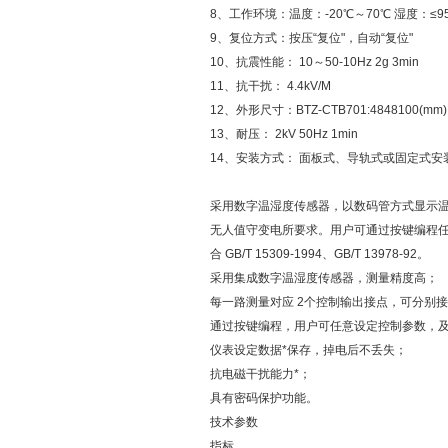
8、工作环境：温度：-20℃～70℃ 湿度：≤9
9、复位方式：按压“复位"，自动“复位"
10、抗震性能： 10～50-10Hz 2g 3min
11、抗干扰： 4.4kV/M
12、外形尺寸：BTZ-CTB701:4848100(mm)
13、耐压： 2kV 50Hz 1min
14、安装方式： 面板式、导轨式或固定式安
采用数字温湿度传感器，以数码管方式显示温
无人值守变电所要求。用户可通过按键编程
合 GB/T 15309-1994、GB/T 13978-92。
采用集成数字温湿度传感器，测量精度高；
每一路测量对应 2个控制输出接点，可分别
通过按键编程，用户可任意设定控制参数，
仪表设定数据*保存，掉电后不丢失；
抗电磁干扰能力*；
具有密码保护功能。
技术参数
指标