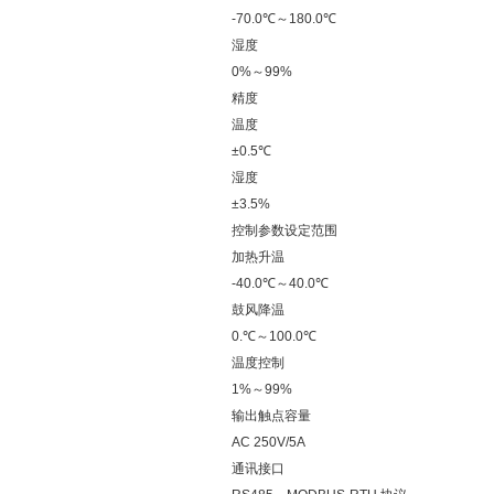
-70.0℃～180.0℃
湿度
0%～99%
精度
温度
±0.5℃
湿度
±3.5%
控制参数设定范围
加热升温
-40.0℃～40.0℃
鼓风降温
0.℃～100.0℃
温度控制
1%～99%
输出触点容量
AC 250V/5A
通讯接口