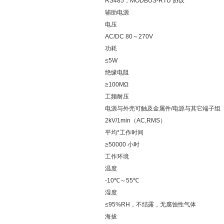
RS485，MODBUS-RTU 协议
辅助电源
电压
AC/DC 80～270V
功耗
≤5W
绝缘电阻
≥100MΩ
工频耐压
电源与外壳可触及金属件/电源与其它端子组
2kV/1min（AC,RMS）
平均*工作时间
≥50000 小时
工作环境
温度
-10℃～55℃
湿度
≤95%RH，不结露，无腐蚀性气体
海拔