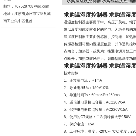
求购温湿度控制器 求购温湿度控制器
邮箱：707528708@qq.com
地址：江苏省扬州市宝应县城
求购温湿度控制器 求购温湿
南工业集中区北首
温湿度控制器主要用于中、高压开关柜、端
障以及受潮或凝露引起的爬电、闪络事故的
温湿度控制器主要由传感器、控制器、加热
传感器检测箱柜内温湿度信息，并传递到控
点闭合，加热器（或风扇）接通电源开始工
点断开，加热或鼓风停止。智能型除基本功
求购温湿度控制器 求购温湿
技术指标
1、正常漏电流： <1mA
2、导通电压Uc：150V10%
3、导通时间Ts：50ms≤Ts≤250ms
4、遥信继电器接点容量：AC220V/5A
5、保护继电器接点容量：AC220V/15A
6、使用的CT规格：二次侧峰值大于150V
7、保护电流：≥5A
8、工作环境：温度：-20℃～70℃ 湿度：≤9