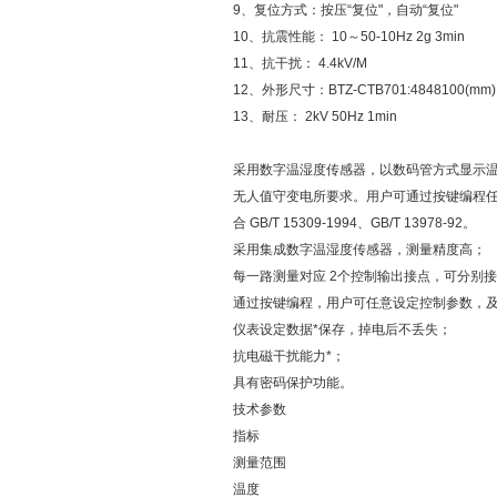
9、复位方式：按压“复位"，自动“复位"
10、抗震性能： 10～50-10Hz 2g 3min
11、抗干扰： 4.4kV/M
12、外形尺寸：BTZ-CTB701:4848100(mm)
13、耐压： 2kV 50Hz 1min
采用数字温湿度传感器，以数码管方式显示温
无人值守变电所要求。用户可通过按键编程
合 GB/T 15309-1994、GB/T 13978-92。
采用集成数字温湿度传感器，测量精度高；
每一路测量对应 2个控制输出接点，可分别
通过按键编程，用户可任意设定控制参数，
仪表设定数据*保存，掉电后不丢失；
抗电磁干扰能力*；
具有密码保护功能。
技术参数
指标
测量范围
温度