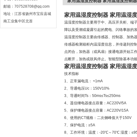
家用温湿度控制器 家用温湿度控制器
邮箱：707528708@qq.com
地址：江苏省扬州市宝应县城
家用温湿度控制器 家用温湿
南工业集中区北首
温湿度控制器主要用于中、高压开关柜、端
障以及受潮或凝露引起的爬电、闪络事故的
温湿度控制器主要由传感器、控制器、加热
传感器检测箱柜内温湿度信息，并传递到控
点闭合，加热器（或风扇）接通电源开始工
点断开，加热或鼓风停止。智能型除基本功
家用温湿度控制器 家用温湿
技术指标
1、正常漏电流： <1mA
2、导通电压Uc：150V10%
3、导通时间Ts：50ms≤Ts≤250ms
4、遥信继电器接点容量：AC220V/5A
5、保护继电器接点容量：AC220V/15A
6、使用的CT规格：二次侧峰值大于150V
7、保护电流：≥5A
8、工作环境：温度：-20℃～70℃ 湿度：≤9