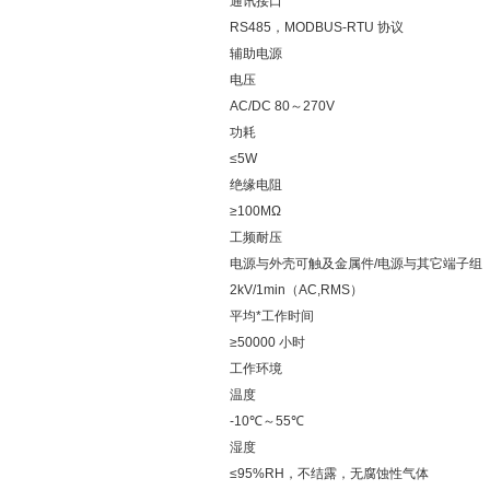
通讯接口
RS485，MODBUS-RTU 协议
辅助电源
电压
AC/DC 80～270V
功耗
≤5W
绝缘电阻
≥100MΩ
工频耐压
电源与外壳可触及金属件/电源与其它端子组
2kV/1min（AC,RMS）
平均*工作时间
≥50000 小时
工作环境
温度
-10℃～55℃
湿度
≤95%RH，不结露，无腐蚀性气体