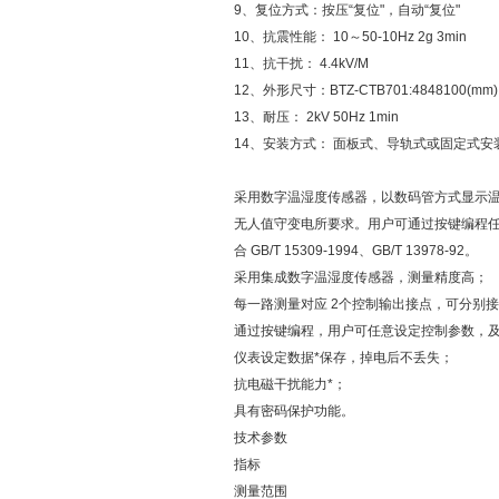
9、复位方式：按压“复位"，自动“复位"
10、抗震性能： 10～50-10Hz 2g 3min
11、抗干扰： 4.4kV/M
12、外形尺寸：BTZ-CTB701:4848100(mm)
13、耐压： 2kV 50Hz 1min
14、安装方式： 面板式、导轨式或固定式安
采用数字温湿度传感器，以数码管方式显示温
无人值守变电所要求。用户可通过按键编程
合 GB/T 15309-1994、GB/T 13978-92。
采用集成数字温湿度传感器，测量精度高；
每一路测量对应 2个控制输出接点，可分别
通过按键编程，用户可任意设定控制参数，
仪表设定数据*保存，掉电后不丢失；
抗电磁干扰能力*；
具有密码保护功能。
技术参数
指标
测量范围