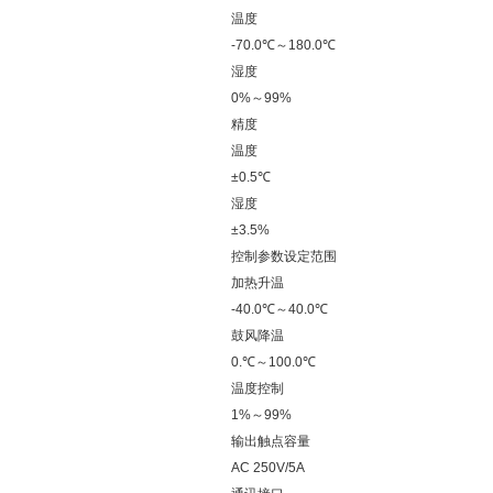
温度
-70.0℃～180.0℃
湿度
0%～99%
精度
温度
±0.5℃
湿度
±3.5%
控制参数设定范围
加热升温
-40.0℃～40.0℃
鼓风降温
0.℃～100.0℃
温度控制
1%～99%
输出触点容量
AC 250V/5A