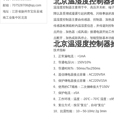
北京温湿度控制器
邮箱：707528708@qq.com
温湿度控制器主要用于中、高压开关柜、端
地址：江苏省扬州市宝应县城
障以及受潮或凝露引起的爬电、闪络事故的
南工业集中区北首
温湿度控制器主要由传感器、控制器、加热
传感器检测箱柜内温湿度信息，并传递到控
点闭合，加热器（或风扇）接通电源开始工
点断开，加热或鼓风停止。智能型除基本功
北京温湿度控制器
技术指标
1、正常漏电流： <1mA
2、导通电压Uc：150V10%
3、导通时间Ts：50ms≤Ts≤250ms
4、遥信继电器接点容量：AC220V/5A
5、保护继电器接点容量：AC220V/15A
6、使用的CT规格：二次侧峰值大于150V
7、保护电流：≥5A
8、工作环境：温度：-20℃～70℃ 湿度：≤9
9、复位方式：按压“复位"，自动“复位"
10、抗震性能： 10～50-10Hz 2g 3min