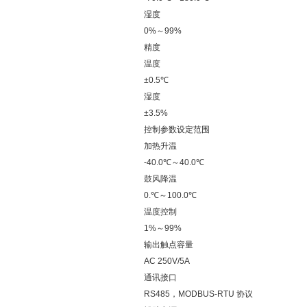
湿度
0%～99%
精度
温度
±0.5℃
湿度
±3.5%
控制参数设定范围
加热升温
-40.0℃～40.0℃
鼓风降温
0.℃～100.0℃
温度控制
1%～99%
输出触点容量
AC 250V/5A
通讯接口
RS485，MODBUS-RTU 协议