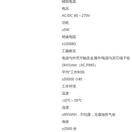
辅助电源
电压
AC/DC 80～270V
功耗
≤5W
绝缘电阻
≥100MΩ
工频耐压
电源与外壳可触及金属件/电源与其它端子组
2kV/1min（AC,RMS）
平均*工作时间
≥50000 小时
工作环境
温度
-10℃～55℃
湿度
≤95%RH，不结露，无腐蚀性气体
海拔
≤2500 米