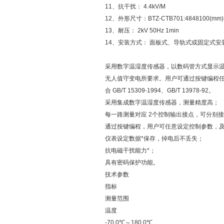
11、抗干扰： 4.4kV/M
12、外形尺寸：BTZ-CTB701:4848100(mm)
13、耐压： 2kV 50Hz 1min
14、安装方式： 面板式、导轨式或固定式安
采用数字温湿度传感器，以数码管方式显示温
无人值守变电所要求。用户可通过按键编程
合 GB/T 15309-1994、GB/T 13978-92。
采用集成数字温湿度传感器，测量精度高；
每一路测量对应 2个控制输出接点，可分别
通过按键编程，用户可任意设定控制参数，
仪表设定数据*保存，掉电后不丢失；
抗电磁干扰能力*；
具有密码保护功能。
技术参数
指标
测量范围
温度
-70.0℃～180.0℃