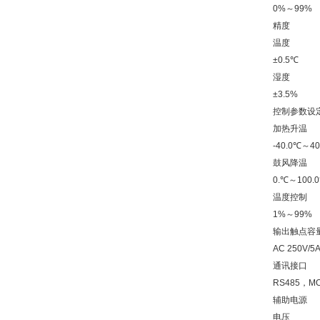
0%～99%
精度
温度
±0.5℃
湿度
±3.5%
控制参数设
加热升温
-40.0℃～40
鼓风降温
0.℃～100.
温度控制
1%～99%
输出触点容
AC 250V/5
通讯接口
RS485，M
辅助电源
电压