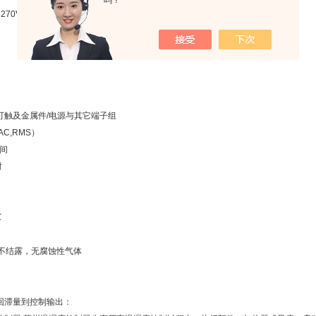
吗？
～270V
可触及金属件/电源与其它端子组
（AC,RMS）
间
时
℃
，不结露，无腐蚀性气体
回滞量到控制输出：