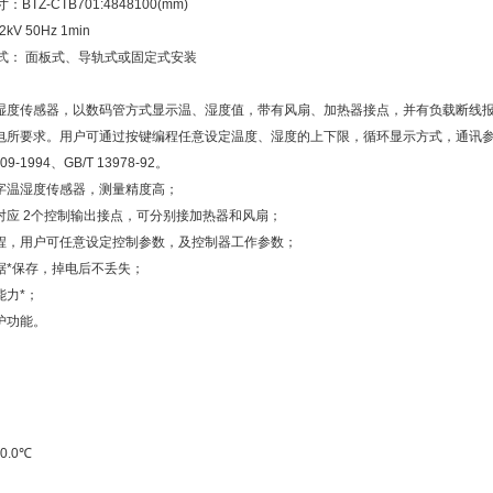
BTZ-CTB701:4848100(mm)
kV 50Hz 1min
方式： 面板式、导轨式或固定式安装
湿度传感器，以数码管方式显示温、湿度值，带有风扇、加热器接点，并有负载断线报警
电所要求。用户可通过按键编程任意设定温度、湿度的上下限，循环显示方式，通讯
309-1994、GB/T 13978-92。
字温湿度传感器，测量精度高；
对应 2个控制输出接点，可分别接加热器和风扇；
程，用户可任意设定控制参数，及控制器工作参数；
据*保存，掉电后不丢失；
能力*；
护功能。
0.0℃