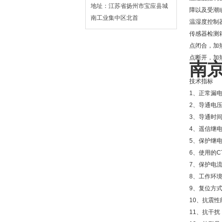
地址：江苏省扬州市宝应县城
障以及受潮
南工业集中区北首
温湿度控制
传感器检测
点闭合，加
点断开，加
南
技术指标
1、正常漏电
2、导通电压U
3、导通时间T
4、遥信继电
5、保护继电
6、使用的C
7、保护电流
8、工作环境
9、复位方式
10、抗震性能：
11、抗干扰： 