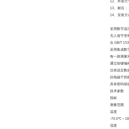
12、外形尺寸：
13、耐压： 2
14、安装
采用数字温
无人值守变
合 GB/T 15
采用集成数
每一路测量
通过按键编
仪表设定数
抗电磁干扰
具有密码保
技术参数
指标
测量范围
温度
-70.0℃～18
湿度