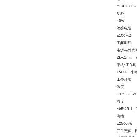
AC/DC 80
功耗
≤5W
绝缘电阻
≥100MΩ
工频耐压
电源与外壳
2kV/1min
平均*工作时
≥50000 小
工作环境
温度
-10℃～55
湿度
≤95%RH
海拔
≤2500 米
开关定值、