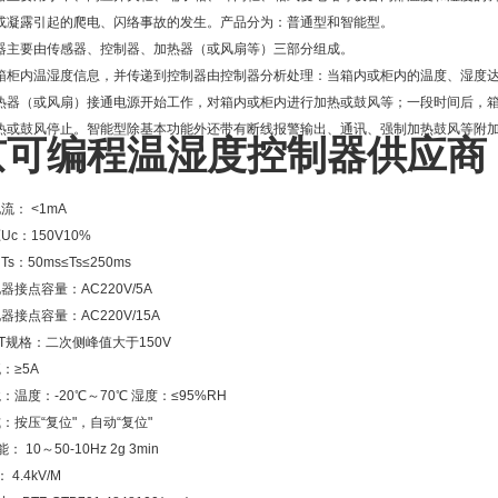
或凝露引起的爬电、闪络事故的发生。产品分为：普通型和智能型。
器主要由传感器、控制器、加热器（或风扇等）三部分组成。
箱柜内温湿度信息，并传递到控制器由控制器分析处理：当箱内或柜内的温度、湿度
热器（或风扇）接通电源开始工作，对箱内或柜内进行加热或鼓风等；一段时间后，
热或鼓风停止。智能型除基本功能外还带有断线报警输出、通讯、强制加热鼓风等附
京可编程温湿度控制器供应商
流： <1mA
c：150V10%
s：50ms≤Ts≤250ms
器接点容量：AC220V/5A
器接点容量：AC220V/15A
T规格：二次侧峰值大于150V
：≥5A
：温度：-20℃～70℃ 湿度：≤95%RH
：按压“复位"，自动“复位"
 10～50-10Hz 2g 3min
4.4kV/M