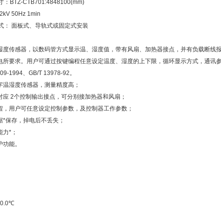
BTZ-CTB701:4848100(mm)
kV 50Hz 1min
方式： 面板式、导轨式或固定式安装
湿度传感器，以数码管方式显示温、湿度值，带有风扇、加热器接点，并有负载断线报警
电所要求。用户可通过按键编程任意设定温度、湿度的上下限，循环显示方式，通讯
309-1994、GB/T 13978-92。
字温湿度传感器，测量精度高；
对应 2个控制输出接点，可分别接加热器和风扇；
程，用户可任意设定控制参数，及控制器工作参数；
据*保存，掉电后不丢失；
能力*；
护功能。
0.0℃