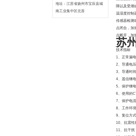
地址：江苏省扬州市宝应县城
障以及受潮
南工业集中区北首
温湿度控制
传感器检测
点闭合，加
点断开，加
苏
技术指标
1、正常漏电
2、导通电压U
3、导通时间T
4、遥信继电
5、保护继电
6、使用的C
7、保护电流
8、工作环境
9、复位方式
10、抗震性能：
11、抗干扰： 