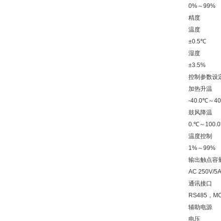
0%～99%
精度
温度
±0.5℃
湿度
±3.5%
控制参数设
加热升温
-40.0℃～40
鼓风降温
0.℃～100.
温度控制
1%～99%
输出触点容
AC 250V/5
通讯接口
RS485，M
辅助电源
电压