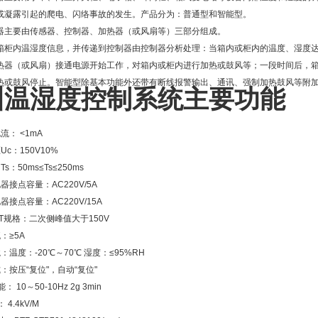
或凝露引起的爬电、闪络事故的发生。产品分为：普通型和智能型。
器主要由传感器、控制器、加热器（或风扇等）三部分组成。
箱柜内温湿度信息，并传递到控制器由控制器分析处理：当箱内或柜内的温度、湿度
热器（或风扇）接通电源开始工作，对箱内或柜内进行加热或鼓风等；一段时间后，
热或鼓风停止。智能型除基本功能外还带有断线报警输出、通讯、强制加热鼓风等附
州温湿度控制系统主要功能
流： <1mA
c：150V10%
s：50ms≤Ts≤250ms
器接点容量：AC220V/5A
器接点容量：AC220V/15A
T规格：二次侧峰值大于150V
：≥5A
：温度：-20℃～70℃ 湿度：≤95%RH
：按压“复位"，自动“复位"
 10～50-10Hz 2g 3min
4.4kV/M