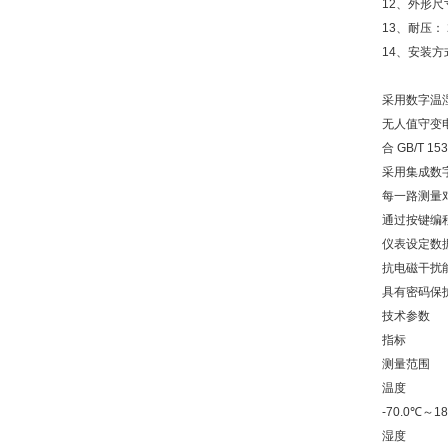
12、外形尺寸：
13、耐压： 2
14、安装
采用数字温
无人值守变
合 GB/T 15
采用集成数
每一路测量
通过按键编
仪表设定数
抗电磁干扰
具有密码保
技术参数
指标
测量范围
温度
-70.0℃～18
湿度