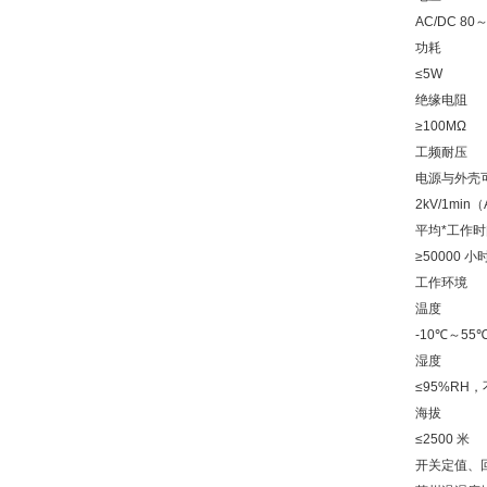
AC/DC 80
功耗
≤5W
绝缘电阻
≥100MΩ
工频耐压
电源与外壳
2kV/1min
平均*工作时
≥50000 小
工作环境
温度
-10℃～55
湿度
≤95%RH
海拔
≤2500 米
开关定值、