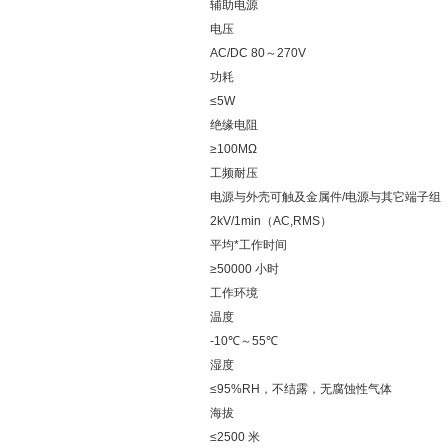
辅助电源
电压
AC/DC 80～270V
功耗
≤5W
绝缘电阻
≥100MΩ
工频耐压
电源与外壳可触及金属件/电源与其它端子组
2kV/1min（AC,RMS）
平均*工作时间
≥50000 小时
工作环境
温度
-10℃～55℃
湿度
≤95%RH，不结露，无腐蚀性气体
海拔
≤2500 米