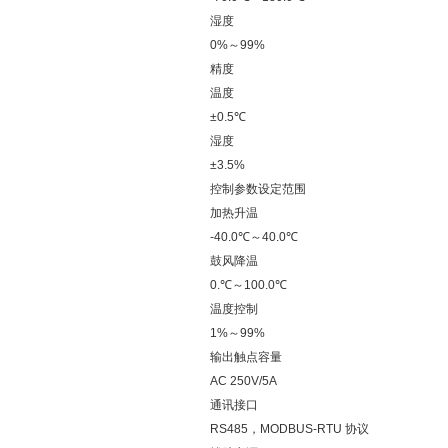
湿度
0%～99%
精度
温度
±0.5℃
湿度
±3.5%
控制参数设定范围
加热升温
-40.0℃～40.0℃
鼓风降温
0.℃～100.0℃
温度控制
1%～99%
输出触点容量
AC 250V/5A
通讯接口
RS485，MODBUS-RTU 协议