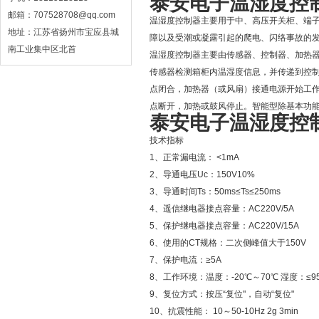
泰安电子温湿度控
邮箱：707528708@qq.com
温湿度控制器主要用于中、高压开关柜、端
地址：江苏省扬州市宝应县城
障以及受潮或凝露引起的爬电、闪络事故的
南工业集中区北首
温湿度控制器主要由传感器、控制器、加热
传感器检测箱柜内温湿度信息，并传递到控
点闭合，加热器（或风扇）接通电源开始工
点断开，加热或鼓风停止。智能型除基本功
泰安电子温湿度控
技术指标
1、正常漏电流： <1mA
2、导通电压Uc：150V10%
3、导通时间Ts：50ms≤Ts≤250ms
4、遥信继电器接点容量：AC220V/5A
5、保护继电器接点容量：AC220V/15A
6、使用的CT规格：二次侧峰值大于150V
7、保护电流：≥5A
8、工作环境：温度：-20℃～70℃ 湿度：≤9
9、复位方式：按压“复位"，自动“复位"
10、抗震性能： 10～50-10Hz 2g 3min