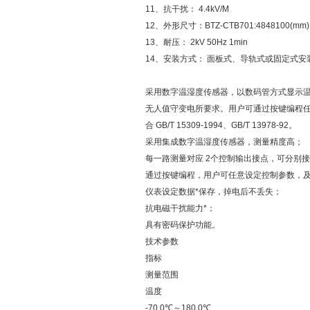
11、抗干扰： 4.4kV/M
12、外形尺寸：BTZ-CTB701:4848100(mm)
13、耐压： 2kV 50Hz 1min
14、安装方式： 面板式、导轨式或固定式安
采用数字温湿度传感器，以数码管方式显示温
无人值守变电所要求。用户可通过按键编程
合 GB/T 15309-1994、GB/T 13978-92。
采用集成数字温湿度传感器，测量精度高；
每一路测量对应 2个控制输出接点，可分别
通过按键编程，用户可任意设定控制参数，
仪表设定数据*保存，掉电后不丢失；
抗电磁干扰能力*；
具有密码保护功能。
技术参数
指标
测量范围
温度
-70.0℃～180.0℃