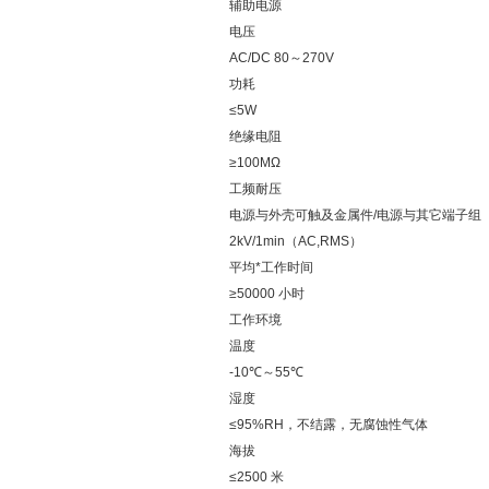
辅助电源
电压
AC/DC 80～270V
功耗
≤5W
绝缘电阻
≥100MΩ
工频耐压
电源与外壳可触及金属件/电源与其它端子组
2kV/1min（AC,RMS）
平均*工作时间
≥50000 小时
工作环境
温度
-10℃～55℃
湿度
≤95%RH，不结露，无腐蚀性气体
海拔
≤2500 米