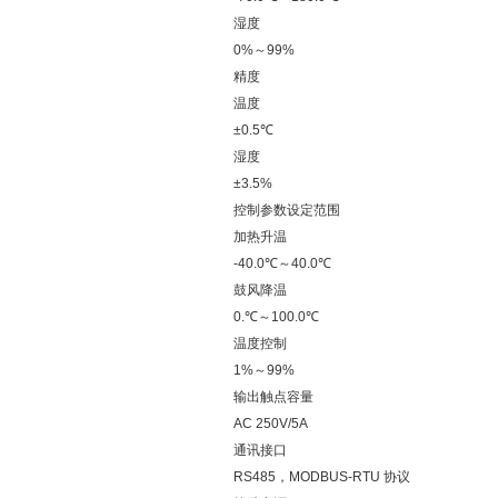
湿度
0%～99%
精度
温度
±0.5℃
湿度
±3.5%
控制参数设定范围
加热升温
-40.0℃～40.0℃
鼓风降温
0.℃～100.0℃
温度控制
1%～99%
输出触点容量
AC 250V/5A
通讯接口
RS485，MODBUS-RTU 协议