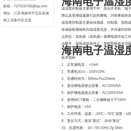
海南电子温湿
邮箱：707528708@qq.com
温湿度控制器主要用于中、高压开关柜、端
地址：江苏省扬州市宝应县城
障以及受潮或凝露引起的爬电、闪络事故的
南工业集中区北首
温湿度控制器主要由传感器、控制器、加热
传感器检测箱柜内温湿度信息，并传递到控
点闭合，加热器（或风扇）接通电源开始工
点断开，加热或鼓风停止。智能型除基本功
海南电子温湿
技术指标
1、正常漏电流： <1mA
2、导通电压Uc：150V10%
3、导通时间Ts：50ms≤Ts≤250ms
4、遥信继电器接点容量：AC220V/5A
5、保护继电器接点容量：AC220V/15A
6、使用的CT规格：二次侧峰值大于150V
7、保护电流：≥5A
8、工作环境：温度：-20℃～70℃ 湿度：≤9
9、复位方式：按压“复位"，自动“复位"
10、抗震性能： 10～50-10Hz 2g 3min