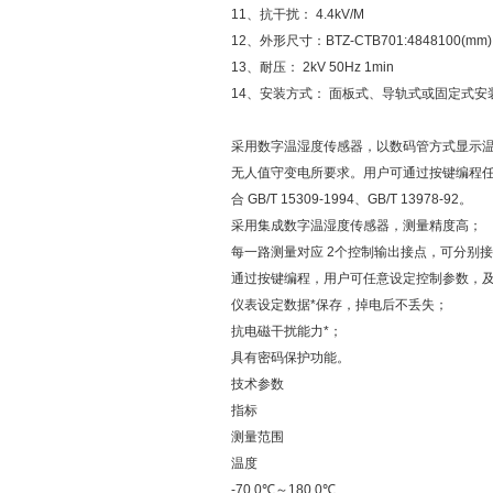
11、抗干扰： 4.4kV/M
12、外形尺寸：BTZ-CTB701:4848100(mm)
13、耐压： 2kV 50Hz 1min
14、安装方式： 面板式、导轨式或固定式安
采用数字温湿度传感器，以数码管方式显示温
无人值守变电所要求。用户可通过按键编程
合 GB/T 15309-1994、GB/T 13978-92。
采用集成数字温湿度传感器，测量精度高；
每一路测量对应 2个控制输出接点，可分别
通过按键编程，用户可任意设定控制参数，
仪表设定数据*保存，掉电后不丢失；
抗电磁干扰能力*；
具有密码保护功能。
技术参数
指标
测量范围
温度
-70.0℃～180.0℃