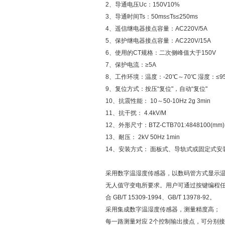
2、导通电压Uc：150V10%
3、导通时间Ts：50ms≤Ts≤250ms
4、遥信继电器接点容量：AC220V/5A
5、保护继电器接点容量：AC220V/15A
6、使用的CT规格：二次侧峰值大于150V
7、保护电流：≥5A
8、工作环境：温度：-20℃～70℃ 湿度：≤9
9、复位方式：按压“复位"，自动“复位"
10、抗震性能： 10～50-10Hz 2g 3min
11、抗干扰： 4.4kV/M
12、外形尺寸：BTZ-CTB701:4848100(mm)
13、耐压： 2kV 50Hz 1min
14、安装方式： 面板式、导轨式或固定式安
采用数字温湿度传感器，以数码管方式显示温
无人值守变电所要求。用户可通过按键编程
合 GB/T 15309-1994、GB/T 13978-92。
采用集成数字温湿度传感器，测量精度高；
每一路测量对应 2个控制输出接点，可分别