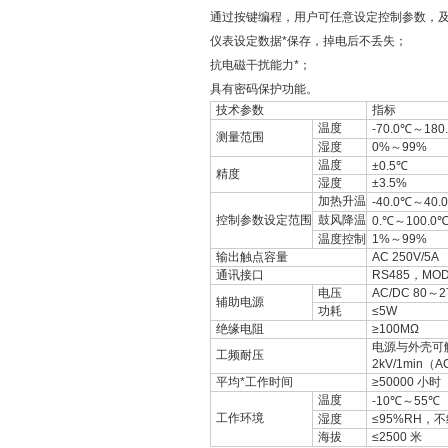
通过按键编程，用户可任意设定控制参数，
仪表设定数据*保存，掉电后不丢失；
抗电磁干扰能力*；
具有密码保护功能。
技术参数
指标
温度
-70.0℃～180
测量范围
湿度
0%～99%
温度
±0.5℃
精度
湿度
±3.5%
加热升温
-40.0℃～40.
控制参数设定范围
鼓风降温
0.℃～100.0
温度控制
1%～99%
输出触点容量
AC 250V/5A
通讯接口
RS485，MOD
电压
AC/DC 80～2
辅助电源
功耗
≤5W
绝缘电阻
≥100MΩ
电源与外壳可
工频耐压
2kV/1min（
平均*工作时间
≥50000 小时
温度
-10℃～55℃
工作环境
湿度
≤95%RH，
海拔
≤2500 米