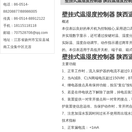
壁挂式温湿度控制器 陕西温湿度控制
电话：86-0514-
88208877/88986005
壁挂式温湿度控制器 陕西
传真：86-0514-88912122
概述
手机：18115118118
本仪表以良好的单片机为控制核心,采用进口
邮箱：707528708@qq.com
并实现数字显示，还可通过按键对温、湿度
地址：江苏省扬州市宝应县城
实际温、湿度自动调节。动作指示通过两常
南工业集中区北首
的。本仪表适用于高低开关柜、端子箱、箱
壁挂式温湿度控制器 陕西
主要功能
1、正常工作时，流入保护器的电流不超过0.1
2、当A(或B、C),N两端电压超过150V时
4、继电器接点具有保持功能，按压“复位"按
5、若是在停电状态下解除了故障，掉电后装
6、装置提供一对常开接点和一对常闭接点，
护装置使信息远传。当保护动作时，常开闭
7、注意加湿水泵因时间过长不使用而出现水
技术指标
1、正常漏电流： <1mA