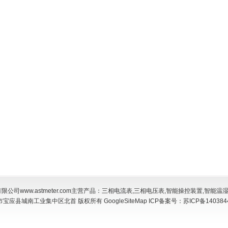
司www.astmeter.com主营产品：
三相电流表
,
三相电压表
,
智能操控装置
,
智能温
市宝应县城南工业集中区北首 版权所有
GoogleSiteMap
ICP备案号：
苏ICP备140384